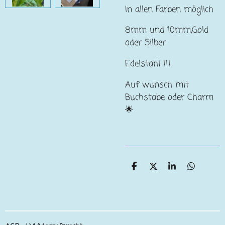
In allen Farben möglich
8mm und 10mm,Gold
oder Silber
Edelstahl !!!
Auf wunsch mit
Buchstabe oder Charm
🌟
T
T
T
T
e
e
e
e
i
i
i
i
l
l
l
l
e
e
e
e
n
n
n
n