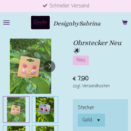
Schneller Versand
Zum
Hauptinhalt
springen
DesignbySabrina
Ohrstecker Neu
🌟
Neu
€ 7,90
zzgl. Versandkosten
Stecker