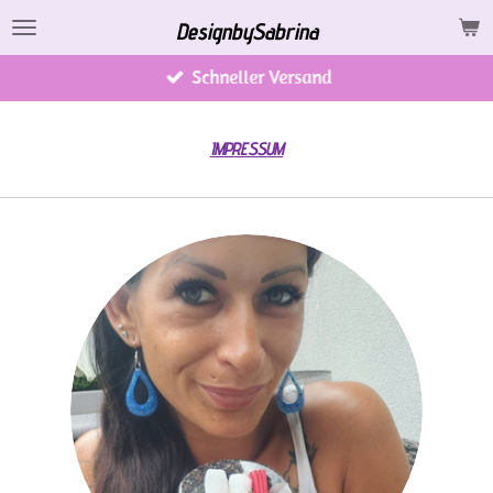
Zum
DesignbySabrina
Hauptinhalt
Schneller Versand
springen
IMPRESSUM