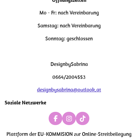
Mo - Fr: nach Vereinbarung
Samstag: nach Vereinbarung
Sonntag: geschlossen
DesignbySabrina
0664/2004553
designbysabrina@outlook.at
Soziale Netzwerke
F
I
T
a
n
i
c
s
k
Plattform der
EU-KOMMISION zur Online-Streitbeilegung