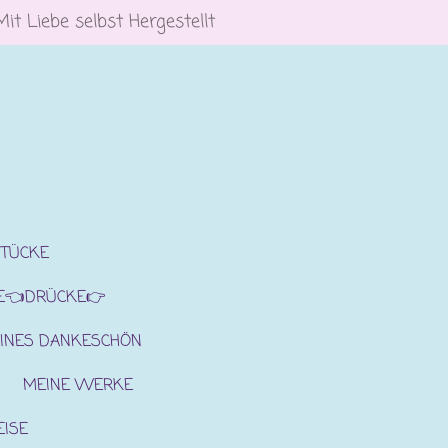
Mit Liebe selbst Hergestellt
STÜCKE
E👈DRÜCKE👉
INES DANKESCHÖN
MEINE WERKE
EISE