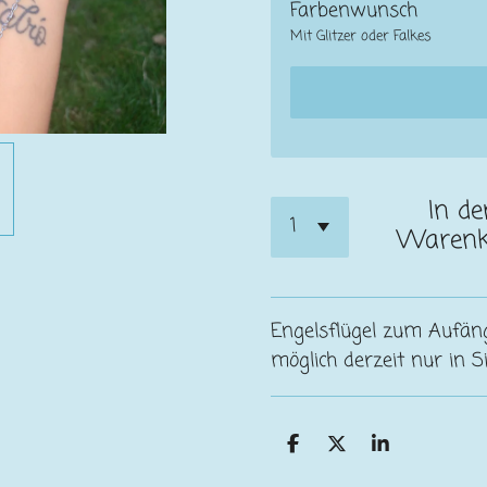
Farbenwunsch
Mit Glitzer oder Falkes
In de
Warenk
Engelsflügel zum Aufäng
möglich derzeit nur in S
T
T
T
e
e
e