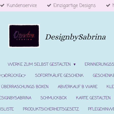
Kundenservice
Einzigartige Designs
DesignbySabrina
WERKE ZUM SELBST GESTALTEN
ERINNERUNGS
E👈DRÜCKE👉
SOFORTKÄUFE GESCHENK
GESCHENK
ÜBERRASCHUNGS BOXEN
ABVERKAUF B WARE
KLE
ESIGNBYSABRINA
SCHMUCKBOX
KARTE GESTALTEN
ISLISTE
PRODUKTSICHERHEITSGESETZ
PFLEGEHINW