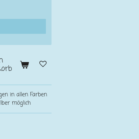
n
orb
en in allen Farben
ilber möglich