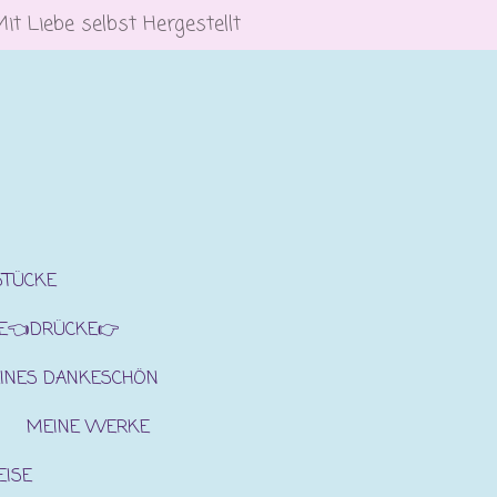
Mit Liebe selbst Hergestellt
STÜCKE
E👈DRÜCKE👉
INES DANKESCHÖN
MEINE WERKE
EISE