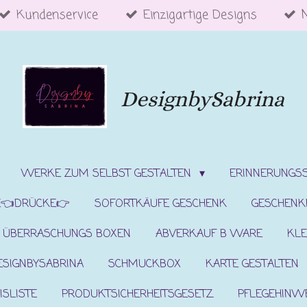
Kundenservice
Einzigartige Designs
DesignbySabrina
WERKE ZUM SELBST GESTALTEN
ERINNERUNGS
E👈DRÜCKE👉
SOFORTKÄUFE GESCHENK
GESCHENK
ÜBERRASCHUNGS BOXEN
ABVERKAUF B WARE
KLE
ESIGNBYSABRINA
SCHMUCKBOX
KARTE GESTALTEN
ISLISTE
PRODUKTSICHERHEITSGESETZ
PFLEGEHINW