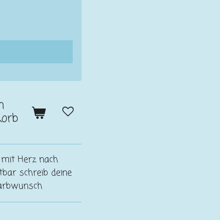
n
orb
 mit Herz nach
bar schreib deine
Farbwunsch