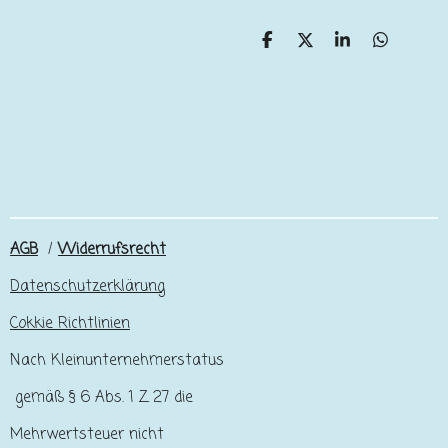
T
T
T
T
e
e
e
e
i
i
i
i
l
l
l
l
e
e
e
e
n
n
n
n
AGB
/
Widerrufsrecht
Datenschutzerklärung
Cokkie Richtlinien
Nach Kleinunternehmerstatus
gemäß § 6 Abs. 1 Z 27 die
Mehrwertsteuer nicht