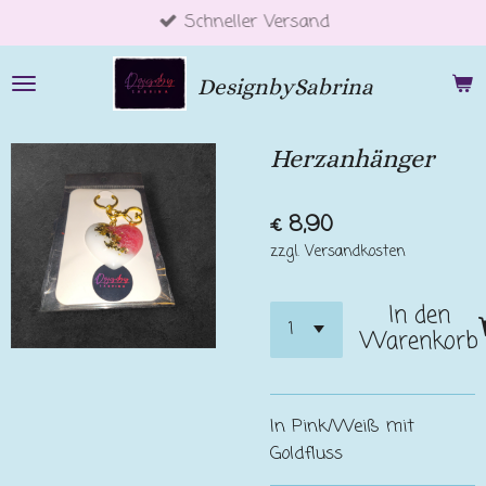
Schneller Versand
Zum
Hauptinhalt
springen
DesignbySabrina
Herzanhänger
€ 8,90
zzgl. Versandkosten
In den
Warenkorb
In Pink/Weiß mit
Goldfluss