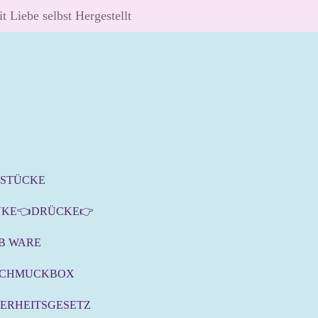
t Liebe selbst Hergestellt
SSTÜCKE
NKE👈DRÜCKE👉
B WARE
SCHMUCKBOX
ERHEITSGESETZ