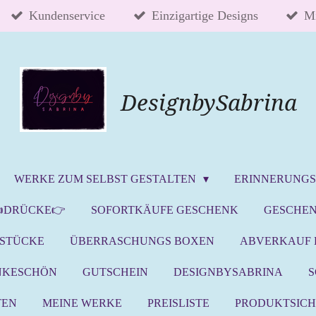
Kundenservice
Einzigartige Designs
Mi
DesignbySabrina
WERKE ZUM SELBST GESTALTEN
ERINNERUNG
DRÜCKE👉
SOFORTKÄUFE GESCHENK
GESCHE
LSTÜCKE
ÜBERRASCHUNGS BOXEN
ABVERKAUF 
NKESCHÖN
GUTSCHEIN
DESIGNBYSABRINA
TEN
MEINE WERKE
PREISLISTE
PRODUKTSICH