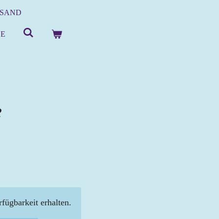
SAND
CE
e
fügbarkeit erhalten.