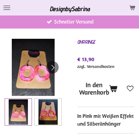
Zum
DesignbySabrina
Hauptinhalt
Schneller Versand
springen
OHRRINGE
€ 13,90
zzgl. Versandkosten
In den
Warenkorb
In Pink mit Weißen Effekt
und Silberänhänger