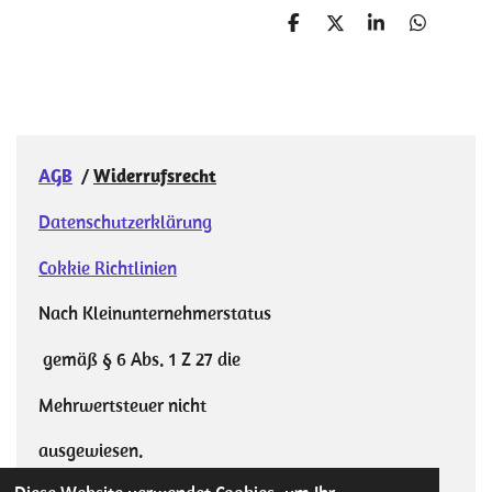
T
T
T
T
e
e
e
e
i
i
i
i
l
l
l
l
e
e
e
e
n
n
n
n
AGB
/
Widerrufsrecht
Datenschutzerklärung
Cokkie Richtlinien
Nach Kleinunternehmerstatus
gemäß § 6 Abs. 1 Z 27 die
Mehrwertsteuer nicht
ausgewiesen.
© 2023 - 2026 DesignbySabrina