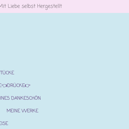
Mit Liebe selbst Hergestellt
STÜCKE
E👈DRÜCKE👉
INES DANKESCHÖN
MEINE WERKE
EISE