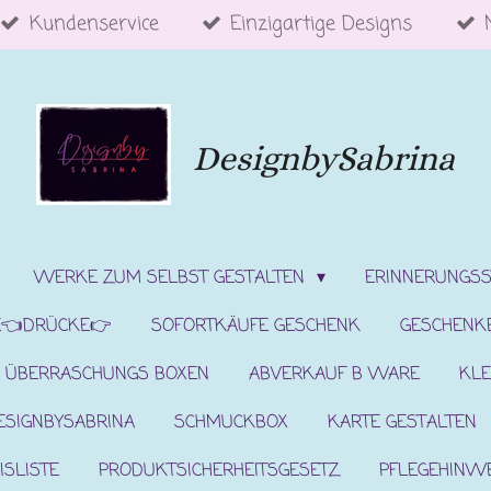
Kundenservice
Einzigartige Designs
DesignbySabrina
WERKE ZUM SELBST GESTALTEN
ERINNERUNGS
E👈DRÜCKE👉
SOFORTKÄUFE GESCHENK
GESCHENK
ÜBERRASCHUNGS BOXEN
ABVERKAUF B WARE
KLE
ESIGNBYSABRINA
SCHMUCKBOX
KARTE GESTALTEN
ISLISTE
PRODUKTSICHERHEITSGESETZ
PFLEGEHINW