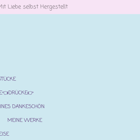
Mit Liebe selbst Hergestellt
STÜCKE
E👈DRÜCKE👉
INES DANKESCHÖN
MEINE WERKE
EISE