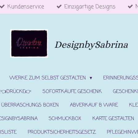
Kundenservice
Einzigartige Designs
DesignbySabrina
WERKE ZUM SELBST GESTALTEN
ERINNERUNGS
E👈DRÜCKE👉
SOFORTKÄUFE GESCHENK
GESCHENK
ÜBERRASCHUNGS BOXEN
ABVERKAUF B WARE
KLE
ESIGNBYSABRINA
SCHMUCKBOX
KARTE GESTALTEN
ISLISTE
PRODUKTSICHERHEITSGESETZ
PFLEGEHINW