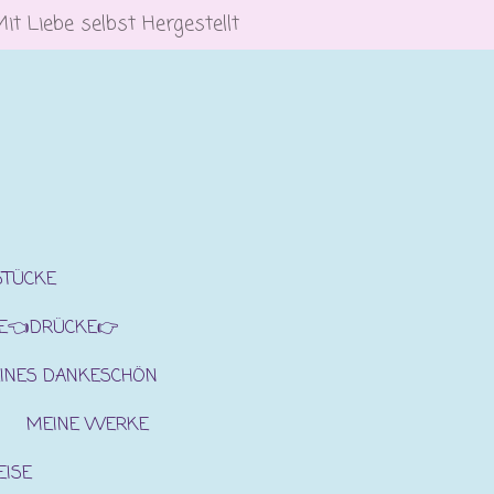
Mit Liebe selbst Hergestellt
STÜCKE
E👈DRÜCKE👉
INES DANKESCHÖN
MEINE WERKE
EISE