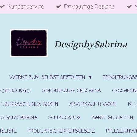
Kundenservice
Einzigartige Designs
DesignbySabrina
WERKE ZUM SELBST GESTALTEN
ERINNERUNGS
E👈DRÜCKE👉
SOFORTKÄUFE GESCHENK
GESCHENK
ÜBERRASCHUNGS BOXEN
ABVERKAUF B WARE
KLE
ESIGNBYSABRINA
SCHMUCKBOX
KARTE GESTALTEN
ISLISTE
PRODUKTSICHERHEITSGESETZ
PFLEGEHINW