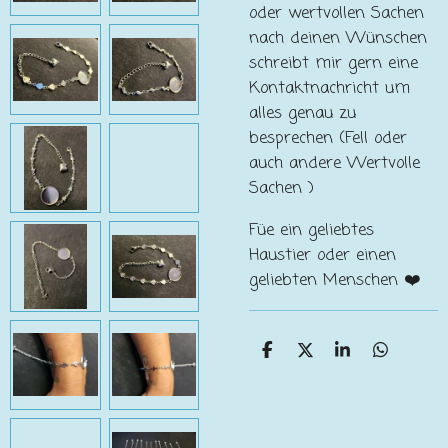
oder wertvollen Sachen
nach deinen Wünschen
schreibt mir gern eine
Kontaktnachricht um
alles genau zu
besprechen (Fell oder
auch andere Wertvolle
Sachen )
Füe ein geliebtes
Haustier oder einen
geliebten Menschen ❤️
T
T
T
T
e
e
e
e
i
i
i
i
l
l
l
l
e
e
e
e
n
n
n
n