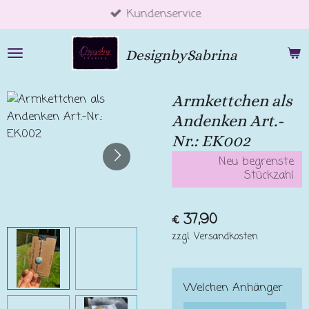
Kundenservice
Zum
Hauptinhalt
springen
DesignbySabrina
Armkettchen als
Andenken Art.-
Nr.: EK002
Neu begrenste
Stückzahl
€ 37,90
zzgl. Versandkosten
Welchen Anhänger