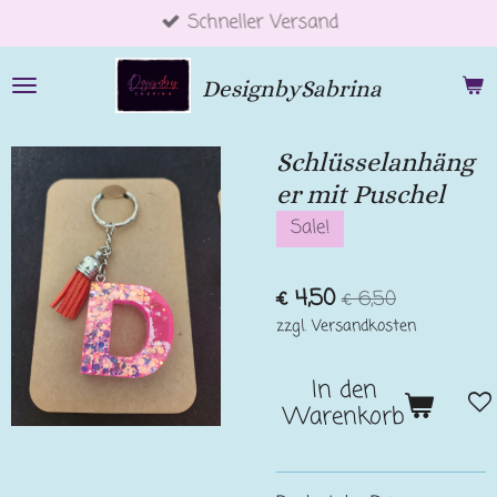
Schneller Versand
Zum
Hauptinhalt
springen
DesignbySabrina
Schlüsselanhäng
er mit Puschel
Sale!
€ 4,50
€ 6,50
zzgl. Versandkosten
In den
Warenkorb