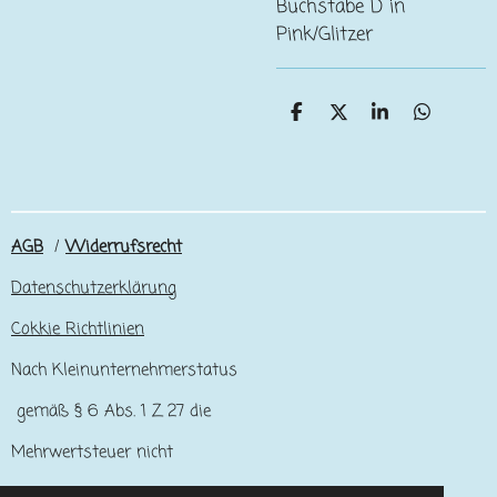
Buchstabe D in
Pink/Glitzer
T
T
T
T
e
e
e
e
i
i
i
i
l
l
l
l
e
e
e
e
n
n
n
n
AGB
/
Widerrufsrecht
Datenschutzerklärung
Cokkie Richtlinien
Nach Kleinunternehmerstatus
gemäß § 6 Abs. 1 Z 27 die
Mehrwertsteuer nicht
ausgewiesen.