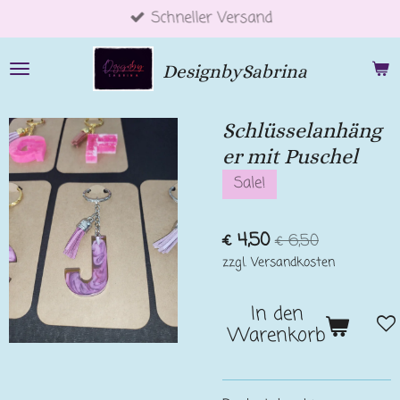
Schneller Versand
Zum
Hauptinhalt
springen
DesignbySabrina
Schlüsselanhäng
er mit Puschel
Sale!
€ 4,50
€ 6,50
zzgl. Versandkosten
In den
Warenkorb