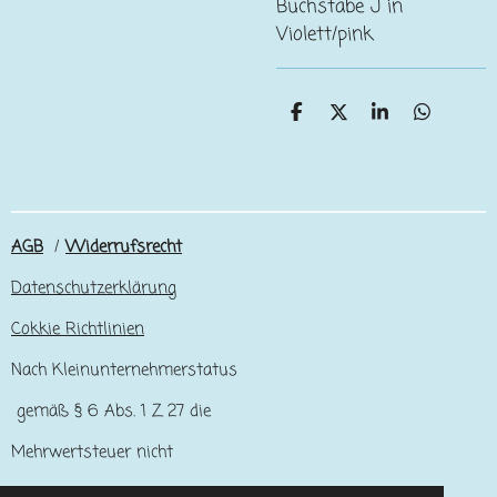
Buchstabe J in
Violett/pink
T
T
T
T
e
e
e
e
i
i
i
i
l
l
l
l
e
e
e
e
n
n
n
n
AGB
/
Widerrufsrecht
Datenschutzerklärung
Cokkie Richtlinien
Nach Kleinunternehmerstatus
gemäß § 6 Abs. 1 Z 27 die
Mehrwertsteuer nicht
ausgewiesen.