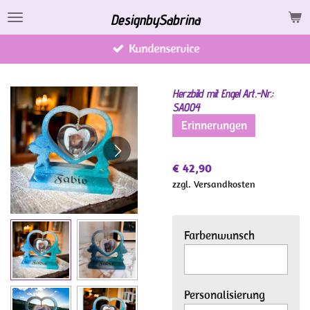
Zum
DesignbySabrina
Hauptinhalt
Kundenservice
springen
Herzbild mit Engel Art.-Nr.:
SA004
Erinnerungen
€ 42,90
zzgl. Versandkosten
Farbenwunsch
Personalisierung