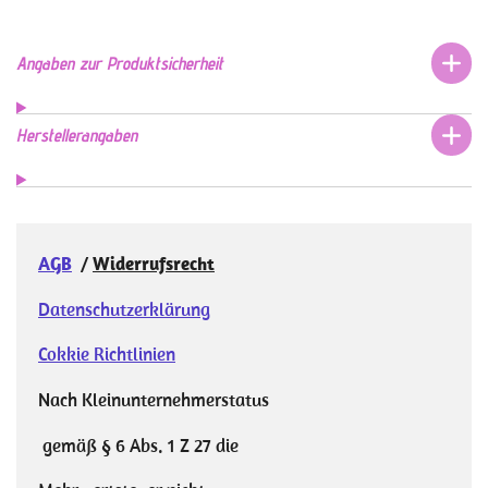
i
i
i
i
l
l
l
l
e
e
e
e
n
n
n
n
Angaben zur Produktsicherheit
Herstellerangaben
AGB
/
Widerrufsrecht
Datenschutzerklärung
Cokkie Richtlinien
Nach Kleinunternehmerstatus
gemäß § 6 Abs. 1 Z 27 die