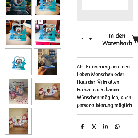
In den
Warenkorb
Als Erinnerung an einen
lieben Menschen oder
Haustier 🤗 in allen
Farben nach deinen
Wünschen möglich, auch
personalisierung möglich
T
T
T
T
e
e
e
e