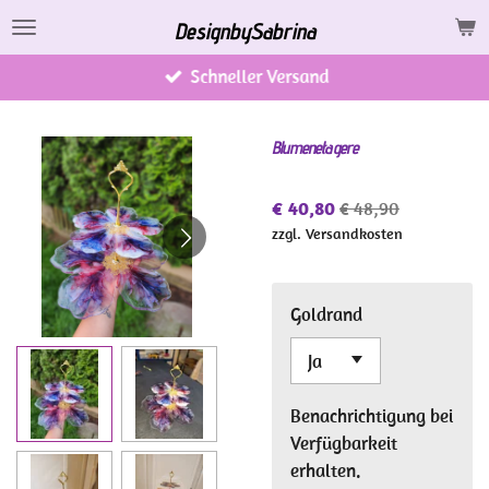
Zum
DesignbySabrina
Hauptinhalt
Schneller Versand
springen
Blumenetagere
€ 40,80
€ 48,90
zzgl. Versandkosten
Goldrand
Benachrichtigung bei
Verfügbarkeit
erhalten.