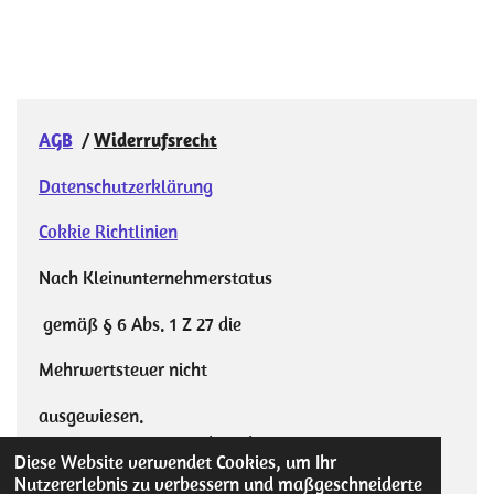
e
e
e
e
i
i
i
i
l
l
l
l
e
e
e
e
n
n
n
n
AGB
/
Widerrufsrecht
Datenschutzerklärung
Cokkie Richtlinien
Nach Kleinunternehmerstatus
gemäß § 6 Abs. 1 Z 27 die
Mehrwertsteuer nicht
ausgewiesen.
© 2023 - 2026 DesignbySabrina
Diese Website verwendet Cookies, um Ihr
Mit Unterstützung von
Webador
Nutzererlebnis zu verbessern und maßgeschneiderte