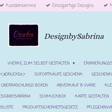
Kundenservice
Einzigartige Designs
DesignbySabrina
WERKE ZUM SELBST GESTALTEN
ERINNERUNGS
E👈DRÜCKE👉
SOFORTKÄUFE GESCHENK
GESCHENK
ÜBERRASCHUNGS BOXEN
ABVERKAUF B WARE
KLE
ESIGNBYSABRINA
SCHMUCKBOX
KARTE GESTALTEN
ISLISTE
PRODUKTSICHERHEITSGESETZ
PFLEGEHINW