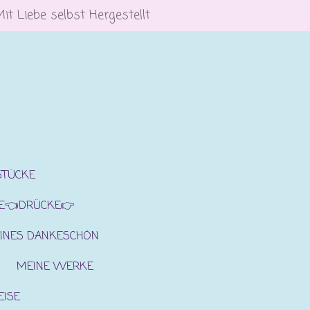
Mit Liebe selbst Hergestellt
STÜCKE
E👈DRÜCKE👉
INES DANKESCHÖN
MEINE WERKE
EISE