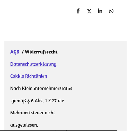
T
T
T
T
e
e
e
e
i
i
i
i
l
l
l
l
e
e
e
e
n
n
n
n
AGB
/
Widerrufsrecht
Datenschutzerklärung
Cokkie Richtlinien
Nach Kleinunternehmerstatus
gemäß § 6 Abs. 1 Z 27 die
Mehrwertsteuer nicht
ausgewiesen.