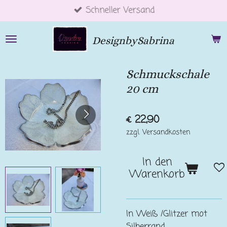
Schneller Versand
Zum
Hauptinhalt
springen
DesignbySabrina
Schmuckschale
20 cm
€ 22,90
zzgl. Versandkosten
In den
Warenkorb
In Weiß /Glitzer mot
Silberrand