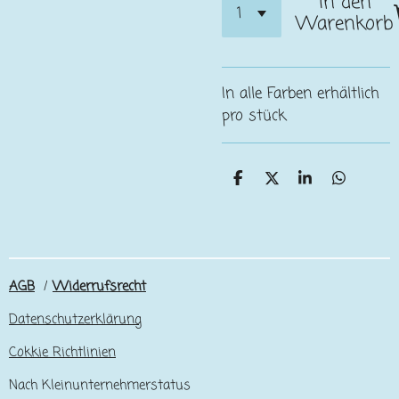
In den
Warenkorb
In alle Farben erhältlich
pro stück
T
T
T
T
e
e
e
e
i
i
i
i
l
l
l
l
e
e
e
e
n
n
n
n
AGB
/
Widerrufsrecht
Datenschutzerklärung
Cokkie Richtlinien
Nach Kleinunternehmerstatus