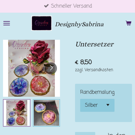
Schneller Versand
Zum
Hauptinhalt
springen
DesignbySabrina
Untersetzer
€ 8,50
zzgl. Versandkosten
Randbemalung