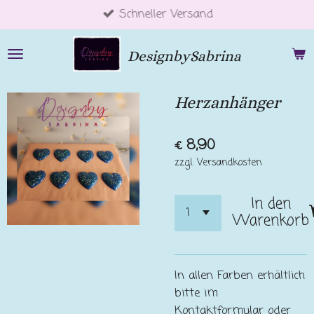
Schneller Versand
Zum
Hauptinhalt
springen
DesignbySabrina
Herzanhänger
€ 8,90
zzgl. Versandkosten
In den
Warenkorb
In allen Farben erhältlich
bitte im
Kontaktformular oder