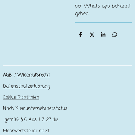
per Whats upp bekannt
geben
T
T
T
T
e
e
e
e
i
i
i
i
l
l
l
l
e
e
e
e
n
n
n
n
AGB
/
Widerrufsrecht
Datenschutzerklärung
Cokkie Richtlinien
Nach Kleinunternehmerstatus
gemäß § 6 Abs. 1 Z 27 die
Mehrwertsteuer nicht