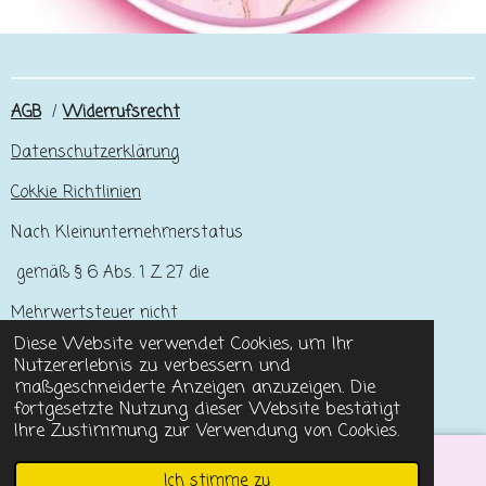
AGB
/
Widerrufsrecht
Datenschutzerklärung
Cokkie Richtlinien
Nach Kleinunternehmerstatus
gemäß § 6 Abs. 1 Z 27 die
Mehrwertsteuer nicht
Diese Website verwendet Cookies, um Ihr
ausgewiesen.
Nutzererlebnis zu verbessern und
© 2023 - 2026 DesignbySabrina
maßgeschneiderte Anzeigen anzuzeigen. Die
Mit Unterstützung von
Webador
fortgesetzte Nutzung dieser Website bestätigt
Ihre Zustimmung zur Verwendung von Cookies.
Ich stimme zu