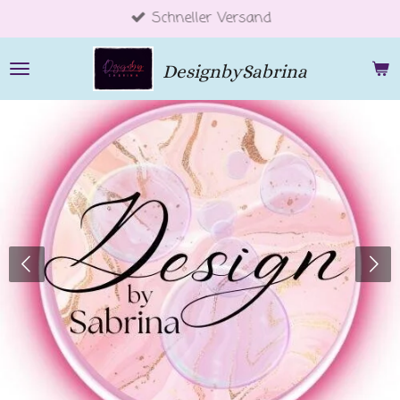
Schneller Versand
Zum
Hauptinhalt
springen
DesignbySabrina